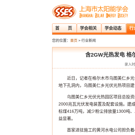
首 页
学会相关
学会动态
行
您的位置：
首页
> 行业新闻
含2GW光热发电 
录入时
近日，记者在格尔木市乌图美仁乡光
地下孔洞内，乌图美仁乡光伏光热项目建
乌图美仁乡光伏光热园区项目总投资约
2000兆瓦光伏发电装置及配套设施。建
标煤416万吨，减少粉尘排放量1300吨、
益显著。
首家进驻施工的黄河水电公司担负着4