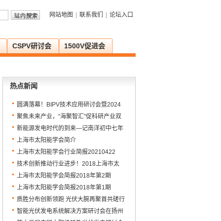
网站地图
|
联系我们
|
论坛入口
CSPV研讨会
1500V促进会
热点新闻
圆满落幕！BIPV技术应用研讨会暨2024
年上海市太阳能学会学术年会顺利召开
聚焦未来产业，“海聚智汇”促科研产业双
向链接
新能源发电时代的到来—记南洋初中七年
级新能源科普讲座
上海市太阳能学会简介
上海市太阳能学会行业简报20210422
技术创新推动行业进步！2018上海市太
阳能学会年会暨先进技术集成研讨会圆满
上海市太阳能学会简报2018年第2期
落幕
上海市太阳能学会简报2018年第1期
质胜分布创新领跑 光伏大腕再聚首共磋行
业发展——PAT2018爱光伏一生一世完美
智能光伏发电系统解决方案研讨会在扬州