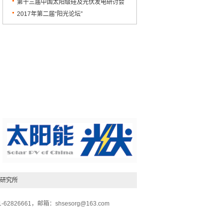
落幕
宝应圆满召开
第十三届中国太阳级硅及光伏发电研讨会
顺利闭幕
2017年第二届“阳光论坛”
研究所
26661，邮箱：shsesorg@163.com