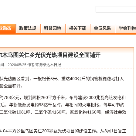
业动态
政策法规
科普园地
相关下载
会员风采
学会刊物
格尔木乌图美仁乡光伏光热项目建设全面铺开
间：2020/05/25 作者/来源柴达木日报
伏光热园区看到，一根根长5米、重达400公斤的钢管桩稳稳地打入
设全面铺开。
788亿元，规划面积260平方千米，布局建设2000兆瓦光热发电和
成后，年新能源发电约98亿千瓦时，与相同的火电相比，每年可节约
二氧化碳1081吨、二氧化硫4160吨，氮氧化物4160吨，经济社会效
.04平方公里乌图美仁200兆瓦光伏项目的建设工作。从3月1日复工