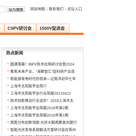
网站地图
|
联系我们
|
论坛入口
CSPV研讨会
1500V促进会
热点新闻
圆满落幕！BIPV技术应用研讨会暨2024
年上海市太阳能学会学术年会顺利召开
聚焦未来产业，“海聚智汇”促科研产业双
向链接
新能源发电时代的到来—记南洋初中七年
级新能源科普讲座
上海市太阳能学会简介
上海市太阳能学会行业简报20210422
技术创新推动行业进步！2018上海市太
阳能学会年会暨先进技术集成研讨会圆满
上海市太阳能学会简报2018年第2期
落幕
上海市太阳能学会简报2018年第1期
质胜分布创新领跑 光伏大腕再聚首共磋行
业发展——PAT2018爱光伏一生一世完美
智能光伏发电系统解决方案研讨会在扬州