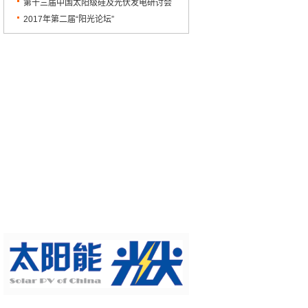
落幕
宝应圆满召开
第十三届中国太阳级硅及光伏发电研讨会
顺利闭幕
2017年第二届“阳光论坛”